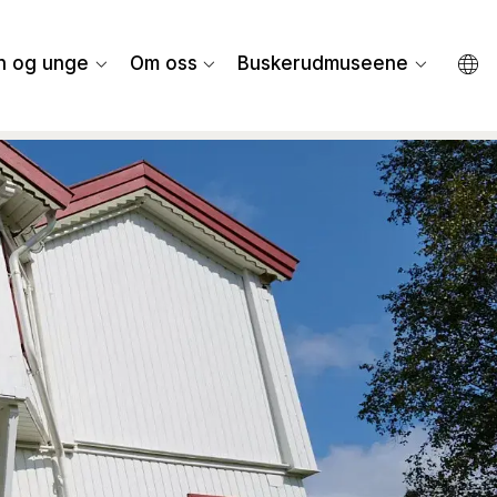
n og unge
Om oss
Buskerudmuseene