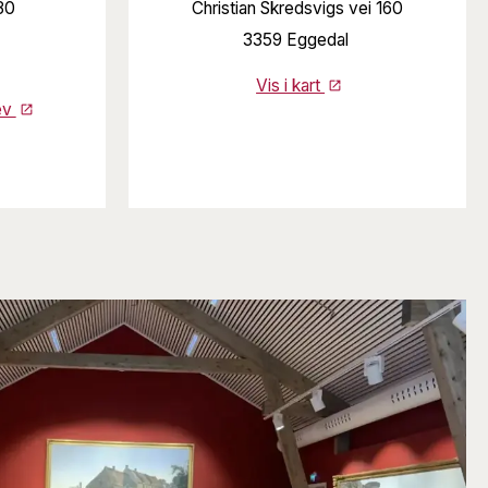
30
Christian Skredsvigs vei 160
3359 Eggedal
Vis i kart
ev