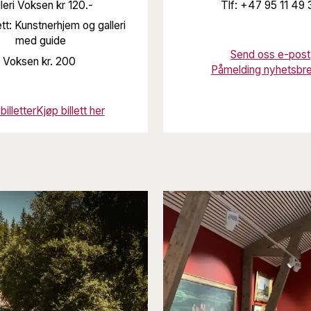
leri Voksen kr 120.-
Tlf: +47 95 11 49 
lett: Kunstnerhjem og galleri
med guide
Send oss e-post
Voksen kr. 200
Påmelding nyhetsbr
 billetter
Kjøp billett her