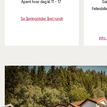
Åpent hver dag kl 11 - 17
Gal
Fellesbil
Se åpningstider året rundt
Info.