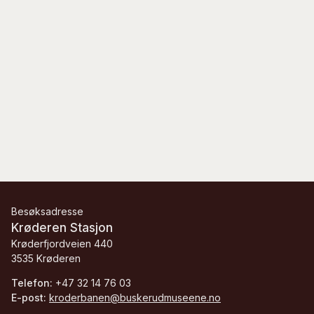
Besøksadresse
Krøderen Stasjon
Krøderfjordveien 440
3535 Krøderen
Telefon:
+47 32 14 76 03
E-post:
kroderbanen@buskerudmuseene.no