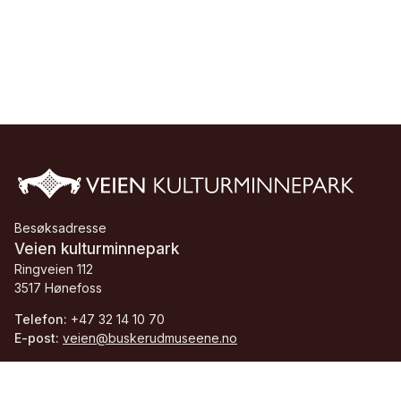
Besøksadresse
Veien kulturminnepark
Ringveien 112
3517 Hønefoss
Telefon:
+47 32 14 10 70
E-post:
veien@buskerudmuseene.no
Org.nr.:
913 084 705 MVA