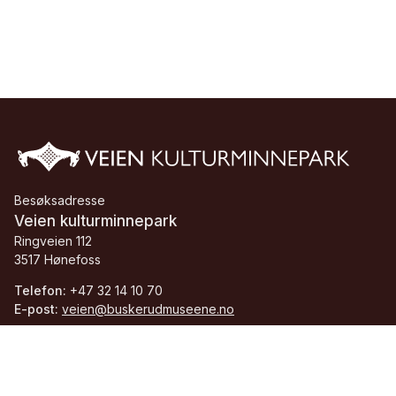
Besøksadresse
Veien kulturminnepark
Ringveien 112
3517 Hønefoss
Telefon:
+47 32 14 10 70
E-post:
veien@buskerudmuseene.no
Org.nr.:
913 084 705 MVA
Facebook
Instagram