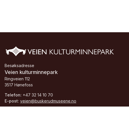
Besøksadresse
Veien kulturminnepark
Ringveien 112
3517 Hønefoss
Telefon:
+47 32 14 10 70
E-post:
veien@buskerudmuseene.no
Org.nr.:
913 084 705 MVA
Facebook
Instagram