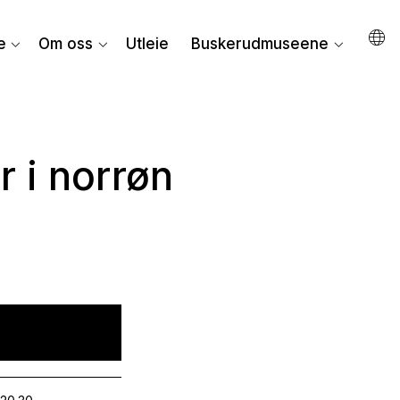
e
Om oss
Utleie
Buskerudmuseene
 i norrøn