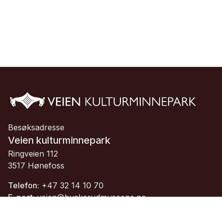
Besøksadresse
Veien kulturminnepark
Ringveien 112
3517 Hønefoss
Telefon:
+47 32 14 10 70
E-post:
veien@buskerudmuseene.no
Org.nr.:
913 084 705 MVA