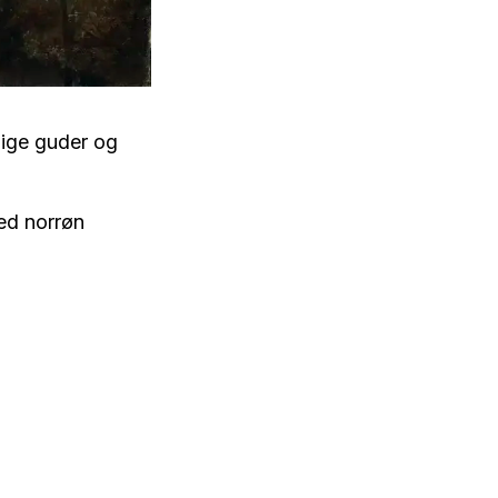
lige guder og
Med norrøn