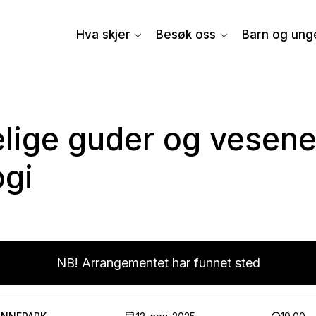
Hva skjer
Besøk oss
Barn og ung
lige guder og vesener
ogi
NB! Arrangementet har funnet sted