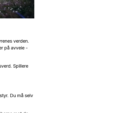
tyrenes verden.
er på avveie -
verd. Spillere
styr. Du må selv