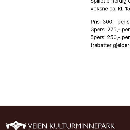
Spillet er ferdig
voksne ca. kl. 1
Pris: 300,- per 
3pers: 275,- pe
5pers: 250,- pe
(rabatter gjelde