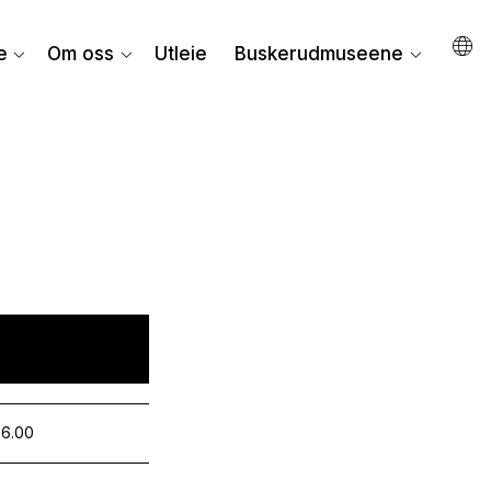
e
Om oss
Utleie
Buskerudmuseene
16.00