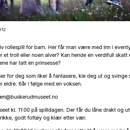
rtz
aiv rollespill for barn. Her får man være med inn i even
et troll eller noen alver? Kan hende en verdifull skatt 
kene har tatt en prinsesse?
er for deg som liker å fantasere, kle deg ut og svinge s
r eldre. 6år i følge med en voksen.
veien@buskerudmuseet.no
t kl. 11:00 på spilldagen. Der får du låne drakt og ut
ikke, godt fottøy og klær etter vær.