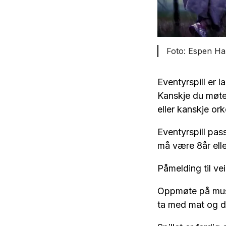
Espen Ha
Eventyrspill er l
Kanskje du møter 
eller kanskje or
Eventyrspill pass
må være 8år elle
Påmelding til 
Oppmøte på musee
ta med mat og dr