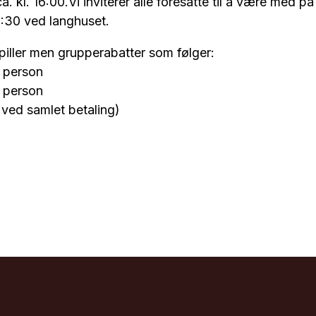
 ca. kl. 16:00.Vi inviterer alle foresatte til å være med 
5:30 ved langhuset.
spiller men grupperabatter som følger:
r person
r person
r ved samlet betaling)