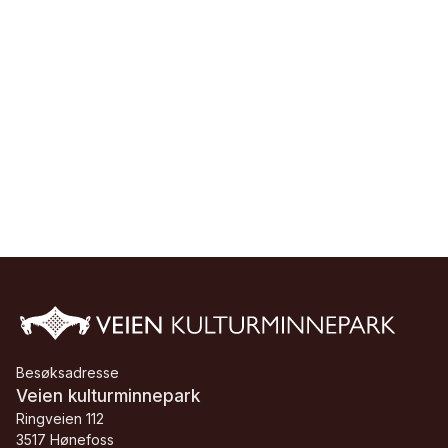
Besøksadresse
Veien kulturminnepark
Ringveien 112
3517 Hønefoss