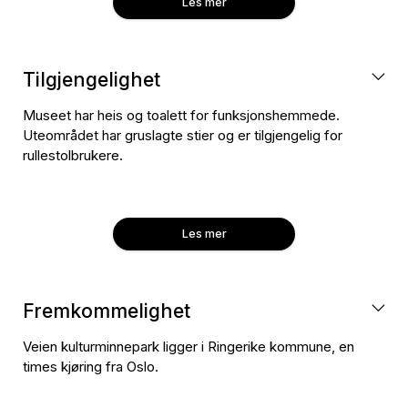
Les mer
husk at det er båndtvang her som andre steder.
Tilgjengelighet
Museet har heis og toalett for funksjonshemmede.
Uteområdet har gruslagte stier og er tilgjengelig for
rullestolbrukere.
Les mer
Fremkommelighet
Veien kulturminnepark ligger i Ringerike kommune, en
times kjøring fra Oslo.