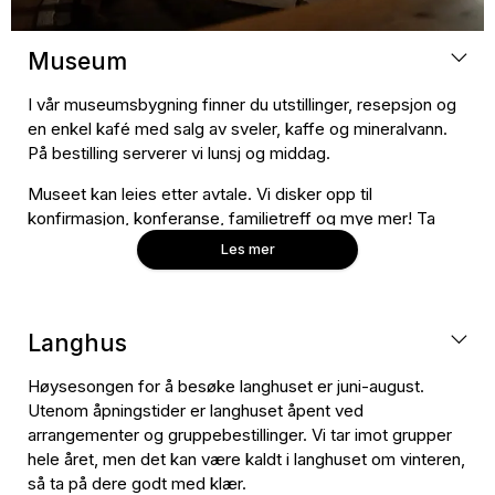
Museum
I vår museumsbygning finner du utstillinger, resepsjon og
en enkel kafé med salg av sveler, kaffe og mineralvann.
På bestilling serverer vi lunsj og middag.
Museet kan leies etter avtale. Vi disker opp til
konfirmasjon, konferanse, familietreff og mye mer! Ta
kontakt på e-post: veien@buskerudmuseet.no
Les mer
www.veienkulturminnepark.no
Langhus
Høysesongen for å besøke langhuset er juni-august.
Utenom åpningstider er langhuset åpent ved
arrangementer og gruppebestillinger. Vi tar imot grupper
hele året, men det kan være kaldt i langhuset om vinteren,
så ta på dere godt med klær.