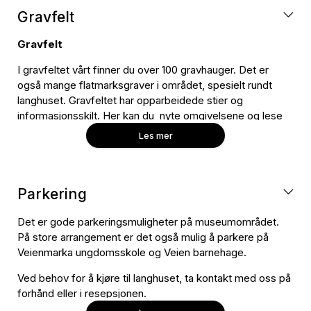
Gravfelt
Gravfelt
I gravfeltet vårt finner du over 100 gravhauger. Det er
også mange flatmarksgraver i området, spesielt rundt
langhuset. Gravfeltet har opparbeidede stier og
informasjonsskilt. Her kan du nyte omgivelsene og lese
om feltes rike historie.Du trenger ikke billett for å gå i
Les mer
gravfeltet vårt, men det er fint om dere kontakter oss om
dere er en gruppe på flere som ønsker å bruke
uteområdet vårt slik at vi er forberedt og det ikke
kolliderer med opplegg vi har.
Parkering
Det er gode parkeringsmuligheter på museumområdet.
Grilling er strengt forbudt utenom etter avtale
På store arrangement er det også mulig å parkere på
med oss.
Veienmarka ungdomsskole og Veien barnehage.
I sommerferien har vi omvisninger i gravfeltet, følg oss på
Ved behov for å kjøre til langhuset, ta kontakt med oss på
Facebook for mer informasjon.
forhånd eller i resepsjonen.
Vi setter stor pris på at parken brukes til turgåing, men