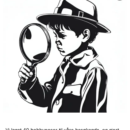
Vi laget 40 hobbyposer til våre besøkende, og gjort