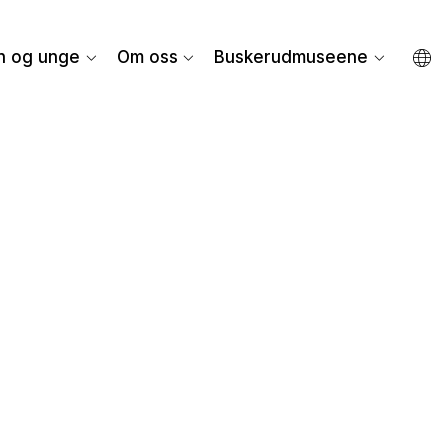
n og unge
Om oss
Buskerudmuseene