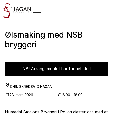
Ølsmaking med NSB
bryggeri
NB! Arrangementet har funnet sted
CHR. SKREDSVIG HAGAN
28. mars 2026
16.00 – 18.00
Numedal Stasjons Bryggeri i Rollag gjester oss med et