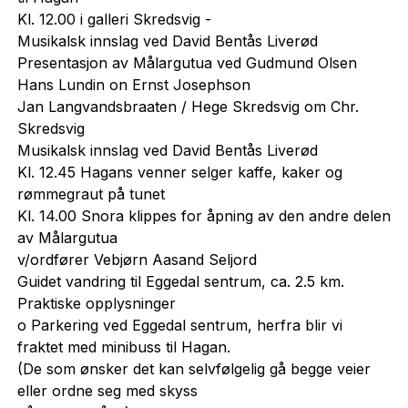
Kl. 12.00 i galleri Skredsvig -
Musikalsk innslag ved David Bentås Liverød
Presentasjon av Målargutua ved Gudmund Olsen
Hans Lundin on Ernst Josephson
Jan Langvandsbraaten / Hege Skredsvig om Chr.
Skredsvig
Musikalsk innslag ved David Bentås Liverød
Kl. 12.45 Hagans venner selger kaffe, kaker og
rømmegraut på tunet
Kl. 14.00 Snora klippes for åpning av den andre delen
av Målargutua
v/ordfører Vebjørn Aasand Seljord
Guidet vandring til Eggedal sentrum, ca. 2.5 km.
Praktiske opplysninger
o Parkering ved Eggedal sentrum, herfra blir vi
fraktet med minibuss til Hagan.
(De som ønsker det kan selvfølgelig gå begge veier
eller ordne seg med skyss