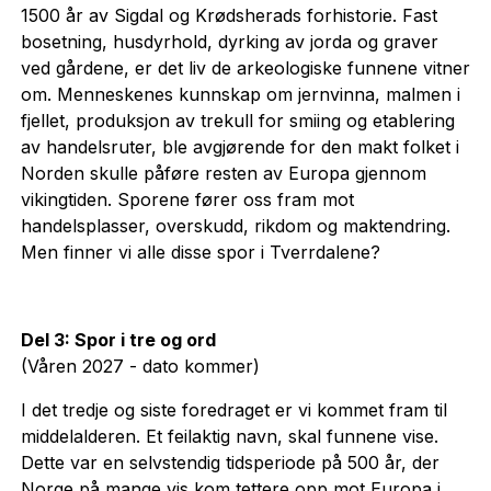
1500 år av Sigdal og Krødsherads forhistorie. Fast
bosetning, husdyrhold, dyrking av jorda og graver
ved gårdene, er det liv de arkeologiske funnene vitner
om. Menneskenes kunnskap om jernvinna, malmen i
fjellet, produksjon av trekull for smiing og etablering
av handelsruter, ble avgjørende for den makt folket i
Norden skulle påføre resten av Europa gjennom
vikingtiden. Sporene fører oss fram mot
handelsplasser, overskudd, rikdom og maktendring.
Men finner vi alle disse spor i Tverrdalene?
Del 3: Spor i tre og ord
(Våren 2027 - dato kommer)
I det tredje og siste foredraget er vi kommet fram til
middelalderen. Et feilaktig navn, skal funnene vise.
Dette var en selvstendig tidsperiode på 500 år, der
Norge på mange vis kom tettere opp mot Europa i