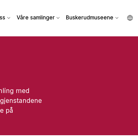
ss
Våre samlinger
Buskerudmuseene
mling med
e gjenstandene
ne på