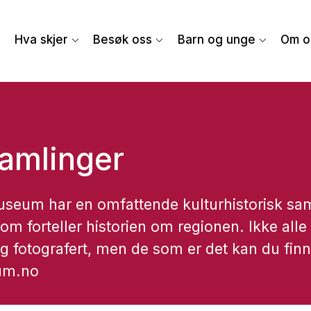
Hva skjer
Besøk oss
Barn og unge
Om o
amlinger
useum har en omfattende kulturhistorisk sa
om forteller historien om regionen. Ikke all
 og fotografert, men de som er det kan du fin
um.no