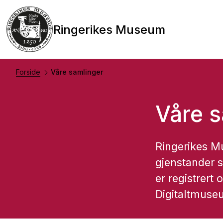
Ringerikes Museum
Forside
Våre samlinger
Våre s
Ringerikes M
gjenstander s
er registrert
Digitaltmuse