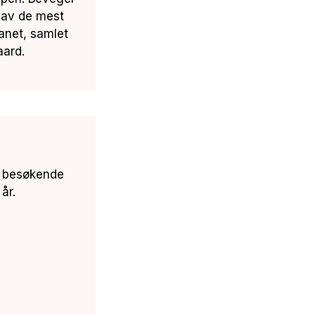
 av de mest
anet, samlet
aard.
åre besøkende
 år.