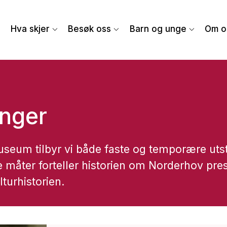
Hva skjer
Besøk oss
Barn og unge
Om o
inger
seum tilbyr vi både faste og temporære utst
ge måter forteller historien om Norderhov pre
lturhistorien.