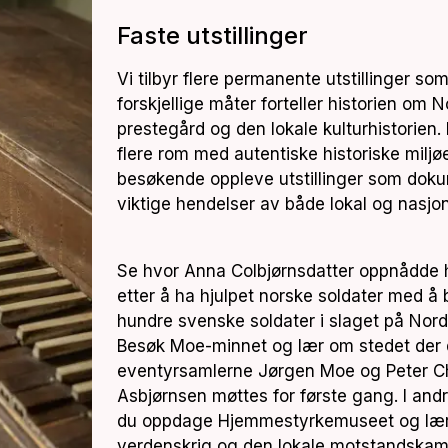
Faste utstillinger
Vi tilbyr flere permanente utstillinger so
forskjellige måter forteller historien om 
prestegård og den lokale kulturhistorien. I 
flere rom med autentiske historiske miljø
besøkende oppleve utstillinger som dok
viktige hendelser av både lokal og nasjo
Se hvor Anna Colbjørnsdatter oppnådde 
etter å ha hjulpet norske soldater med å 
hundre svenske soldater i slaget på Nord
Besøk Moe-minnet og lær om stedet der 
eventyrsamlerne Jørgen Moe og Peter Ch
Asbjørnsen møttes for første gang. I and
du oppdage Hjemmestyrkemuseet og læ
verdenskrig og den lokale motstandska