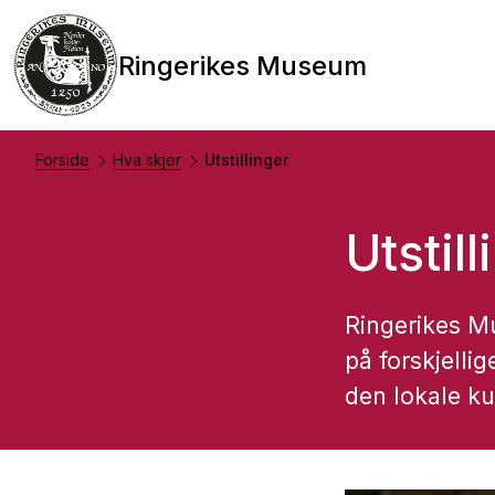
Ringerikes Museum
Forside
Hva skjer
Utstillinger
Utstill
Ringerikes Mu
på forskjelli
den lokale ku