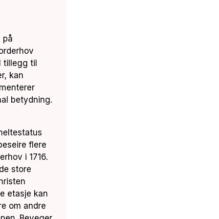
m på
Norderhov
tillegg til
er, kan
umenterer
nal betydning.
heltestatus
beseire flere
erhov i 1716.
de store
risten
re etasje kan
re om andre
mpen. Beveger