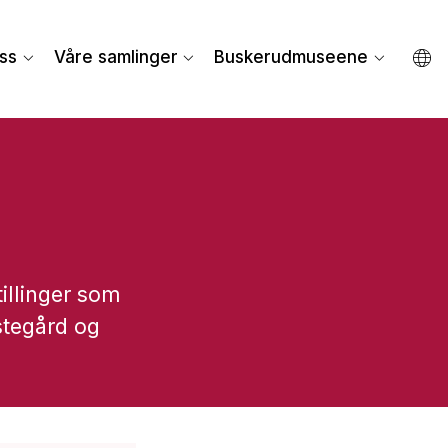
ss
Våre samlinger
Buskerudmuseene
illinger som
stegård og