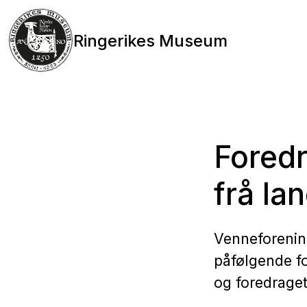
Ringerikes Museum
Foredr
frå lan
Venneforenin
påfølgende f
og foredraget