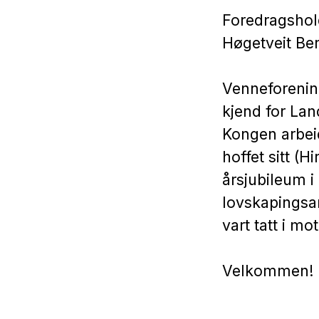
Foredragshold
Høgetveit Be
Venneforenin
kjend for Lan
Kongen arbeid
hoffet sitt (H
årsjubileum i
lovskapingsa
vart tatt i m
Velkommen!