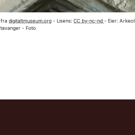
 fra
digitaltmuseum.org
- Lisens:
CC by-nc-nd
- Eier: Arke
 Stavanger - Foto