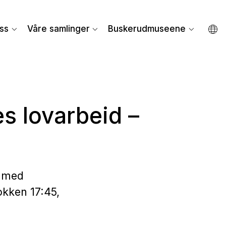
ss
Våre samlinger
Buskerudmuseene
s lovarbeid –
e med
okken 17:45,