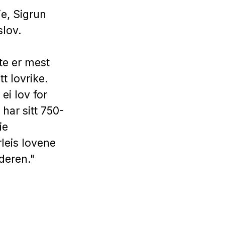
ie, Sigrun
slov.
te er mest
t lovrike.
ei lov for
 har sitt 750-
ie
leis lovene
deren."