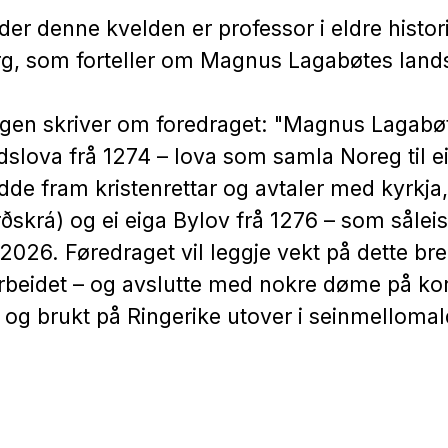
er denne kvelden er professor i eldre histor
rg, som forteller om Magnus Lagabøtes land
gen skriver om foredraget: "Magnus Lagabø
dslova frå 1274 – lova som samla Noreg til eit
de fram kristenrettar og avtaler med kyrkja, 
irðskrá) og ei eiga Bylov frå 1276 – som såleis
 2026. Føredraget vil leggje vekt på dette bre
rbeidet – og avslutte med nokre døme på kor
ot og brukt på Ringerike utover i seinmellomal