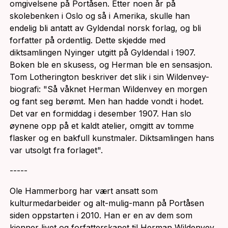
omgivelsene på Portåsen. Etter noen år på
skolebenken i Oslo og så i Amerika, skulle han
endelig bli antatt av Gyldendal norsk forlag, og bli
forfatter på ordentlig. Dette skjedde med
diktsamlingen Nyinger utgitt på Gyldendal i 1907.
Boken ble en skusess, og Herman ble en sensasjon.
Tom Lotherington beskriver det slik i sin Wildenvey-
biografi: "Så våknet Herman Wildenvey en morgen
og fant seg berømt. Men han hadde vondt i hodet.
Det var en formiddag i desember 1907. Han slo
øynene opp på et kaldt atelier, omgitt av tomme
flasker og en bakfull kunstmaler. Diktsamlingen hans
var utsolgt fra forlaget".
-----
Ole Hammerborg har vært ansatt som
kulturmedarbeider og alt-mulig-mann på Portåsen
siden oppstarten i 2010. Han er en av dem som
kjenner livet og forfatterskapet til Herman Wildenvey