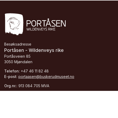
Besøksadresse
Portåsen - Wildenveys rike
Portåsveien 85
3050 Mjøndalen
Telefon:
+47 46 11 82 48
E-post:
portaasen@buskerudmuseet.no
Org.nr.:
913 084 705 MVA
Facebook
Instagram