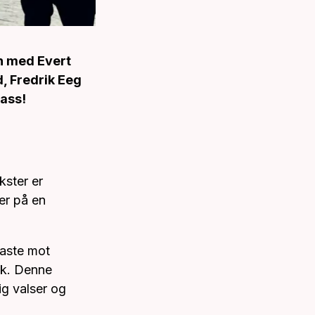
en med Evert
, Fredrik Eeg
bass!
kster er
ier på en
faste mot
sk. Denne
ig valser og