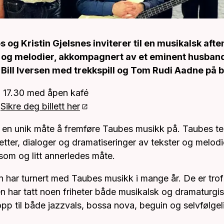
os og Kristin Gjelsnes inviterer til en musikalsk aft
 og melodier, akkompagnert av et eminent husband
 Bill Iversen med trekkspill og Tom Rudi Aadne på 
. 17.30 med åpen kafé
-
Sikre deg billett her
 en unik måte å fremføre Taubes musikk på. Taubes te
uetter, dialoger og dramatiseringer av tekster og melod
om og litt annerledes måte.
in har turnert med Taubes musikk i mange år. De er tro
n har tatt noen friheter både musikalsk og dramaturgi
pp til både jazzvals, bossa nova, beguin og selvfølgel