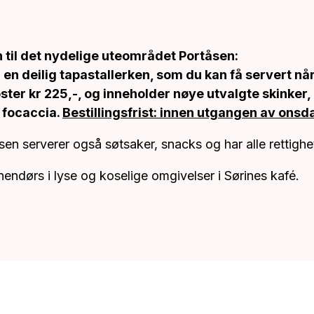
til det nydelige uteområdet Portåsen:
 en deilig tapastallerken, som du kan få servert n
oster kr 225,-, og inneholder nøye utvalgte skinker, 
 focaccia.
Bestillingsfrist: innen utgangen av onsd
en serverer også søtsaker, snacks og har alle rettighe
nnendørs i lyse og koselige omgivelser i Sørines kafé.