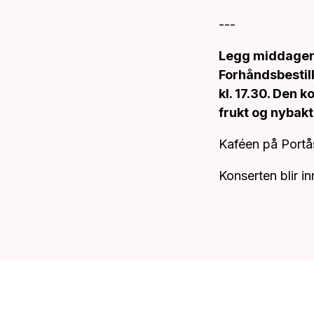
---
Legg middagen 
Forhåndsbestill
kl. 17.30. Den k
frukt og nybakt
Kaféen på Portås
Konserten blir i