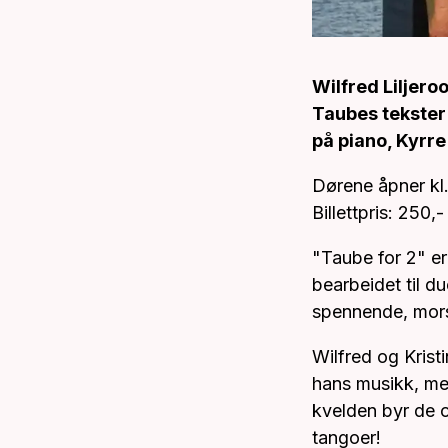
Wilfred Liljero
Taubes tekster
på piano, Kyrre
Dørene åpner kl
Billettpris: 250,
"Taube for 2" er
bearbeidet til d
spennende, mors
Wilfred og Krist
hans musikk, me
kvelden byr de o
tangoer!