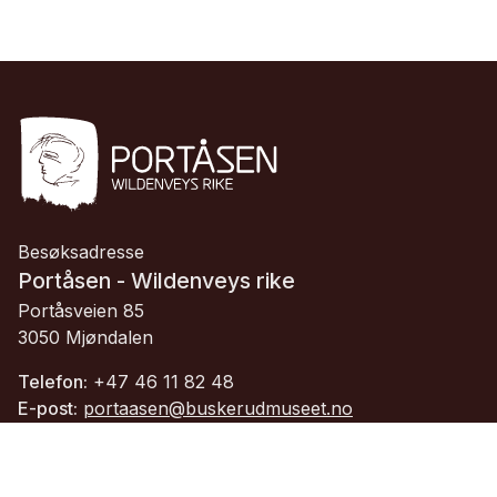
Besøksadresse
Portåsen - Wildenveys rike
Portåsveien 85
3050 Mjøndalen
Telefon:
+47 46 11 82 48
E-post:
portaasen@buskerudmuseet.no
Org.nr.:
913 084 705 MVA