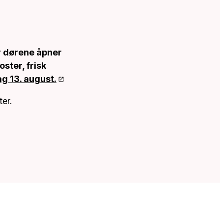
år dørene åpner
oster, frisk
ag 13. august.
ter.