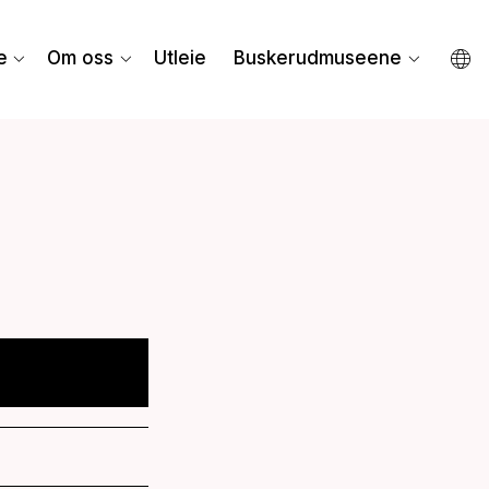
e
Om oss
Utleie
Buskerudmuseene