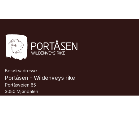
Besøksadresse
Portåsen - Wildenveys rike
Portåsveien 85
3050 Mjøndalen
Telefon:
+47 46 11 82 48
E-post:
portaasen@buskerudmuseet.no
Org.nr.:
913 084 705 MVA
Facebook
Instagram