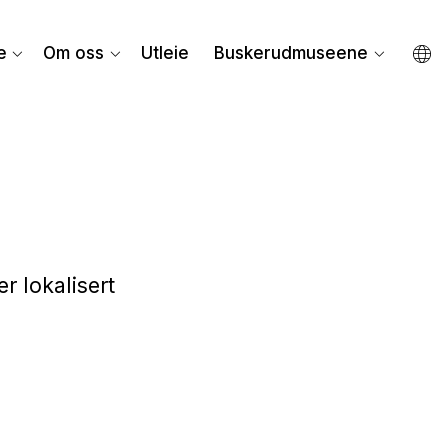
e
Om oss
Utleie
Buskerudmuseene
 lokalisert