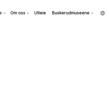
e
Om oss
Utleie
Buskerudmuseene