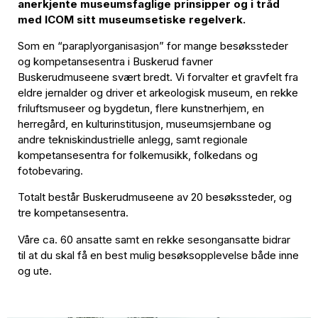
anerkjente museumsfaglige prinsipper og i tråd
med ICOM sitt museumsetiske regelverk.
Som en “paraplyorganisasjon” for mange besøkssteder
og kompetansesentra i Buskerud favner
Buskerudmuseene svært bredt. Vi forvalter et gravfelt fra
eldre jernalder og driver et arkeologisk museum, en rekke
friluftsmuseer og bygdetun, flere kunstnerhjem, en
herregård, en kulturinstitusjon, museumsjernbane og
andre tekniskindustrielle anlegg, samt regionale
kompetansesentra for folkemusikk, folkedans og
fotobevaring.
Totalt består Buskerudmuseene av 20 besøkssteder, og
tre kompetansesentra.
Våre ca. 60 ansatte samt en rekke sesongansatte bidrar
til at du skal få en best mulig besøksopplevelse både inne
og ute.