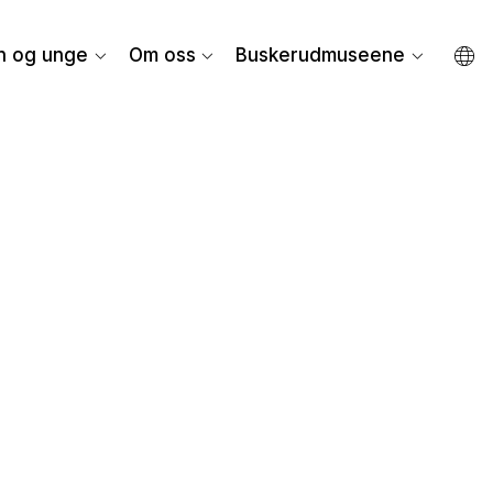
n og unge
Om oss
Buskerudmuseene