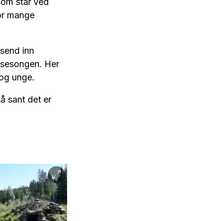
 som står ved
vor mange
 send inn
v sesongen. Her
 og unge.
å sant det er