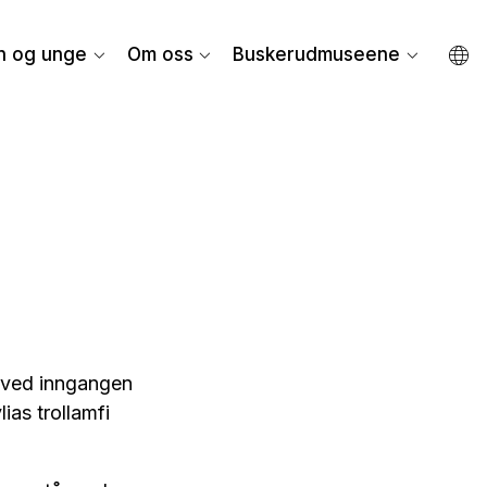
n og unge
Om oss
Buskerudmuseene
r ved inngangen
ias trollamfi