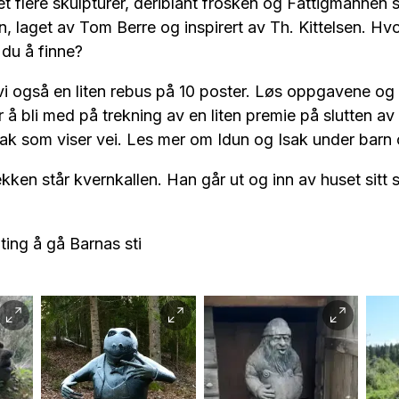
et flere skulpturer, deriblant frosken og Fattigmannen
n, laget av Tom Berre og inspirert av Th. Kittelsen. H
 du å finne?
vi også en liten rebus på 10 poster. Løs oppgavene og
r å bli med på trekning av en liten premie på slutten a
sak som viser vei. Les mer om Idun og Isak under barn
kken står kvernkallen. Han går ut og inn av huset sitt s
ting å gå Barnas sti