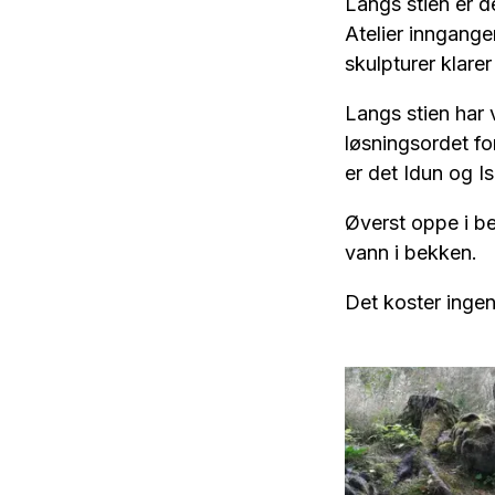
Langs stien er d
Atelier inngange
skulpturer klarer
Langs stien har 
løsningsordet fo
er det Idun og I
Øverst oppe i be
vann i bekken.
Det koster ingen