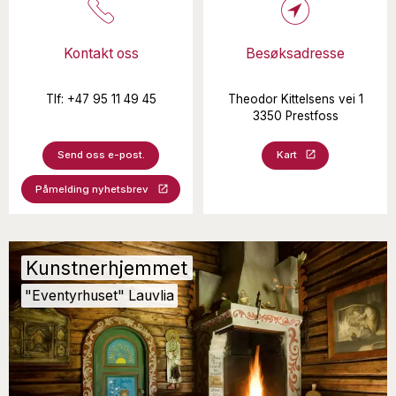
Kontakt oss
Besøksadresse
Tlf: +47 95 11 49 45
Theodor Kittelsens vei 1
3350 Prestfoss
Send oss e-post.
Kart
Påmelding nyhetsbrev
Kunstnerhjemmet
"Eventyrhuset" Lauvlia