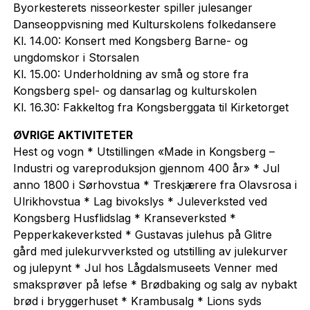
Byorkesterets nisseorkester spiller julesanger
Danseoppvisning med Kulturskolens folkedansere
Kl. 14.00: Konsert med Kongsberg Barne- og
ungdomskor i Storsalen
Kl. 15.00: Underholdning av små og store fra
Kongsberg spel- og dansarlag og kulturskolen
Kl. 16.30: Fakkeltog fra Kongsberggata til Kirketorget
ØVRIGE AKTIVITETER
Hest og vogn * Utstillingen «Made in Kongsberg –
Industri og vareproduksjon gjennom 400 år» * Jul
anno 1800 i Sørhovstua * Treskjærere fra Olavsrosa i
Ulrikhovstua * Lag bivokslys * Juleverksted ved
Kongsberg Husflidslag * Kranseverksted *
Pepperkakeverksted * Gustavas julehus på Glitre
gård med julekurvverksted og utstilling av julekurver
og julepynt * Jul hos Lågdalsmuseets Venner med
smaksprøver på lefse * Brødbaking og salg av nybakt
brød i bryggerhuset * Krambusalg * Lions syds