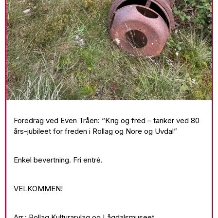
Foredrag ved Even Tråen: “Krig og fred – tanker ved 80
års-jubileet for freden i Rollag og Nore og Uvdal”
Enkel bevertning. Fri entré.
VELKOMMEN!
Arr.: Rollag Kulturarvlag og Lågdalsmuseet