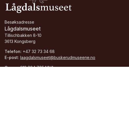
Besøksadresse
Lågdalsmuseet
Tillischbakken 8-10
3613 Kongsberg
Telefon:
+47 32 73 34 68
E-post:
laagdalsmuseet@buskerudmuseene.no
Org.nr.:
913 084 705 MVA
Facebook
Instagram