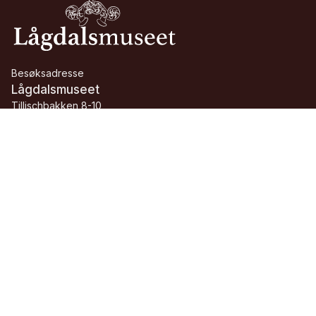
Besøksadresse
Lågdalsmuseet
Tillischbakken 8-10
3613 Kongsberg
Telefon:
+47 32 73 34 68
E-post:
laagdalsmuseet@buskerudmuseene.no
Org.nr.:
913 084 705 MVA
Facebook
Instagram