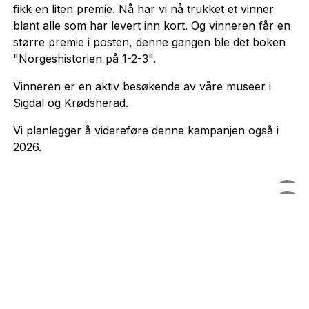
fikk en liten premie. Nå har vi nå trukket et vinner
blant alle som har levert inn kort. Og vinneren får en
større premie i posten, denne gangen ble det boken
"Norgeshistorien på 1-2-3".
Vinneren er en aktiv besøkende av våre museer i
Sigdal og Krødsherad.
Vi planlegger å videreføre denne kampanjen også i
2026.
Museene som er besøkt er Lauvlia, Sigdal Museum,
Premien som er sendt i posten
Krøderbanen og Villa Fridheim