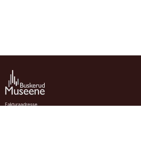
Fakturaadresse
Stiftelsen Buskerudmuseene
Hovdeveien 9
3370 Vikersund
Telefon:
+47 48 84 78 83