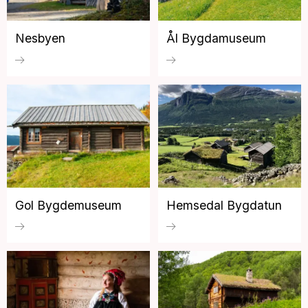
Nesbyen
Ål Bygdamuseum
Gol Bygdemuseum
Hemsedal Bygdatun