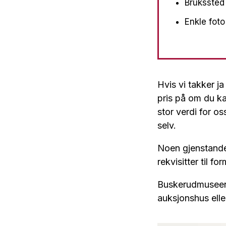
Brukssted
Enkle foto
Hvis vi takker ja
pris på om du ka
stor verdi for os
selv.
Noen gjenstander
rekvisitter til fo
Buskerudmuseene 
auksjonshus elle