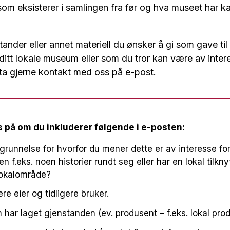
som eksisterer i samlingen fra før og hva museet har kap
ander eller annet materiell du ønsker å gi som gave ti
il ditt lokale museum eller som du tror kan være av inte
ta gjerne kontakt med oss på e-post.
is på om du inkluderer følgende i e-posten:
grunnelse for hvorfor du mener dette er av interesse fo
n f.eks. noen historier rundt seg eller har en lokal tilkn
okalområde?
gere eier og tidligere bruker.
ar laget gjenstanden (ev. produsent – f.eks. lokal prod