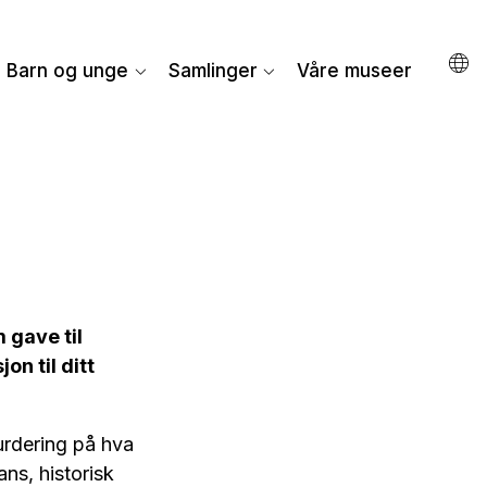
Barn og unge
Samlinger
Våre museer
 gave til
n til ditt
urdering på hva
ns, historisk