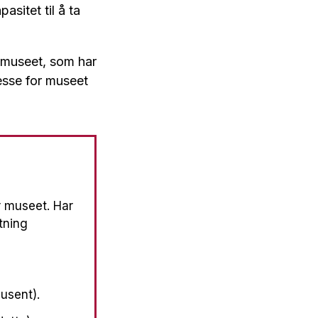
asitet til å ta
l museet, som har
resse for museet
r museet. Har
ytning
usent).