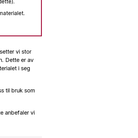
ette).
aterialet.
setter vi stor
n. Dette er av
erialet i seg
s til bruk som
e anbefaler vi