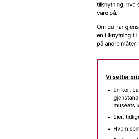
tilknytning, hva 
vare på.
Om du har gjenst
en tilknytning t
på andre måter, 
Vi setter pr
En kort be
gjenstande
museets l
Eier, tidli
Hvem som h