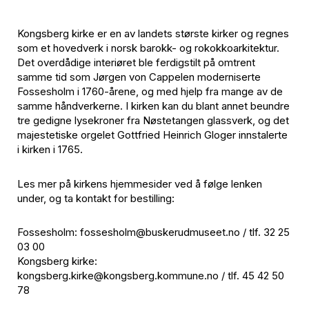
Kongsberg kirke er en av landets største kirker og regnes
som et hovedverk i norsk barokk- og rokokkoarkitektur.
Det overdådige interiøret ble ferdigstilt på omtrent
samme tid som Jørgen von Cappelen moderniserte
Fossesholm i 1760-årene, og med hjelp fra mange av de
samme håndverkerne. I kirken kan du blant annet beundre
tre gedigne lysekroner fra Nøstetangen glassverk, og det
majestetiske orgelet Gottfried Heinrich Gloger innstalerte
i kirken i 1765.
Les mer på kirkens hjemmesider ved å følge lenken
under, og ta kontakt for bestilling:
Fossesholm: fossesholm@buskerudmuseet.no / tlf. 32 25
03 00
Kongsberg kirke:
kongsberg.kirke@kongsberg.kommune.no / tlf. 45 42 50
78