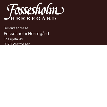
Besøksadresse
Fossesholm Herregård
Fossgata 49
3320 Vestfossen
Telefon:
+47 32 25 03 00
E-post:
fossesholm@buskerudmuseene.no
Org.nr.:
913 084 705 MVA
Facebook
Instagram