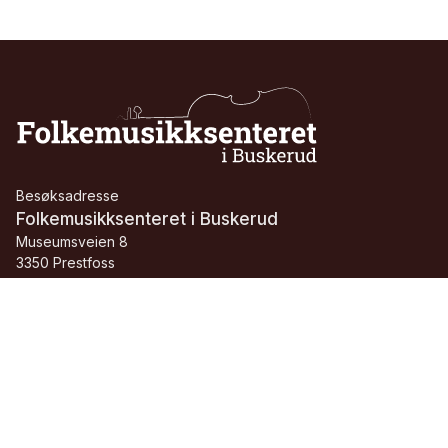
Besøksadresse
Folkemusikksenteret i Buskerud
Museumsveien 8
3350 Prestfoss
Telefon:
+47 91 24 31 71
E-post:
folkemusikksenteret@buskerudmuseene.no
Org.nr.:
913 084 705 MVA
Facebook
Instagram
Youtube