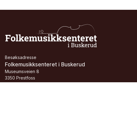
Besøksadresse
Folkemusikksenteret i Buskerud
Museumsveien 8
3350 Prestfoss
Telefon:
+47 91 24 31 71
E-post:
folkemusikksenteret@buskerudmuseene.no
Org.nr.:
913 084 705 MVA
Facebook
Instagram
Youtube