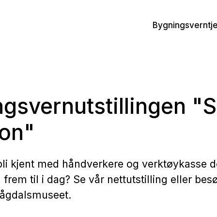
Bygningsverntj
gsvernutstillingen "
jon"
li kjent med håndverkere og verktøykasse d
 frem til i dag? Se vår nettutstilling eller bes
 Lågdalsmuseet.