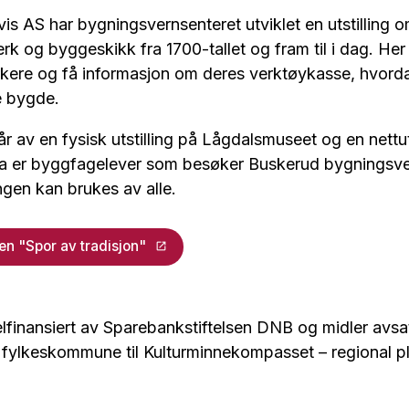
vis AS har bygningsvernsenteret utviklet en utstilling 
rk og byggeskikk fra 1700-tallet og fram til i dag. Her 
kere og få informasjon om deres verktøykasse, hvord
e bygde.
år av en fysisk utstilling på Lågdalsmuseet og en nettuts
 er byggfagelever som besøker Buskerud bygningsver
ingen kan brukes av alle.
gen "Spor av tradisjon"
elfinansiert av Sparebankstiftelsen DNB og midler avsatt
fylkeskommune til Kulturminnekompasset – regional pl