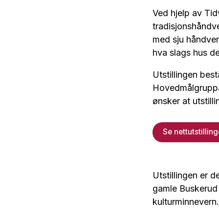
Ved hjelp av Tid
tradisjonshåndve
med sju håndver
hva slags hus d
Utstillingen best
Hovedmålgruppa
ønsker at utstill
Se nettutstillin
Utstillingen er d
gamle Buskerud 
kulturminnevern.