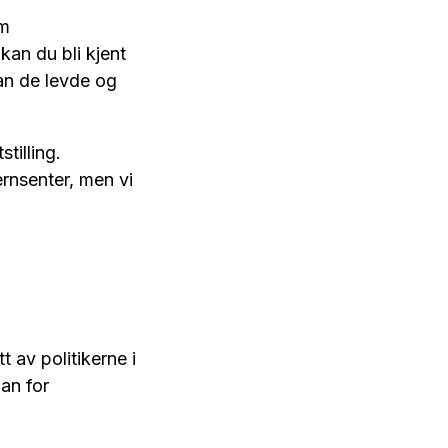
om
kan du bli kjent
an de levde og
tilling.
nsenter, men vi
 av politikerne i
an for