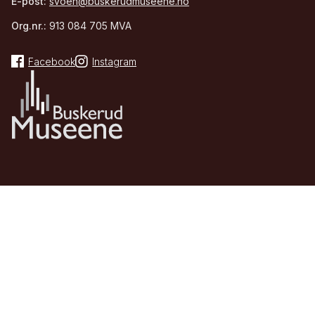
E-post:
svoen@buskerudmuseene.no
Org.nr.:
913 084 705 MVA
Facebook
Instagram