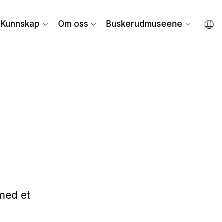
Kunnskap
Om oss
Buskerudmuseene
med et