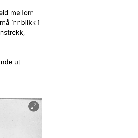
rbeid mellom
må innblikk i
nstrekk,
ende ut